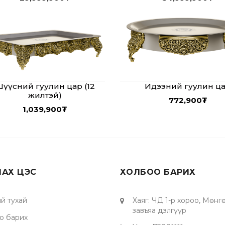
үүсний гуулин цар (12
Идээний гуулин ц
жилтэй)
772,900
₮
1,039,900
₮
ЛАХ ЦЭС
ХОЛБОО БАРИХ
й тухай
Хаяг
:
ЧД 1-р хороо, Мөнг
завъяа дэлгүүр
о барих