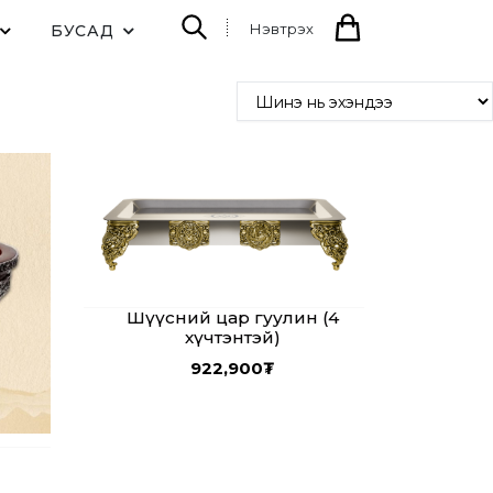
Нэвтрэх
БУСАД
Шүүсний цар гуулин (4
хүчтэнтэй)
922,900
₮