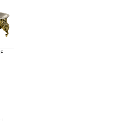
ар
өн