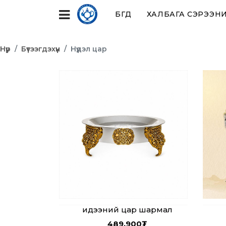
БҮГД
ХАЛБАГА СЭРЭЭНИ
Нүүр
Бүтээгдэхүүн
Нүүдэл цар
идээний цар шармал
489,900
₮