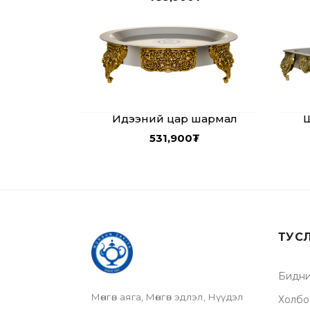
Идээний цар шармал
Ш
531,900
₮
ТУС
Бидни
Мөнгөн аяга, Мөнгөн эдлэл, Нүүдэл
Холбо