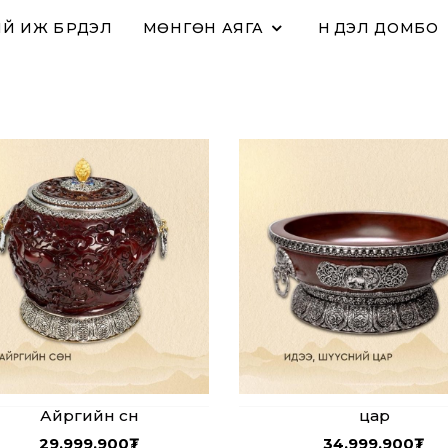
Й ИЖ БҮРДЭЛ
МӨНГӨН АЯГА
НҮҮДЭЛ ДОМБО
Айргийн сөн
цар
29,999,900
₮
34,999,900
₮